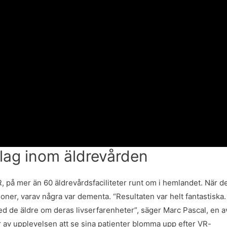
inslag inom äldrevården
R, på mer än 60 äldrevårdsfaciliteter runt om i hemlandet. När d
ner, varav några var dementa. “Resultaten var helt fantastiska.
ed de äldre om deras livserfarenheter”, säger Marc Pascal, en a
årar av upplevelsen att se sina patienter blomma upp efter VR-