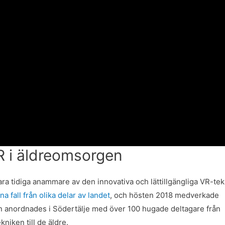
R i äldreomsorgen
ara tidiga anammare av den innovativa och lättillgängliga VR-tek
na fall från olika delar av landet
, och hösten 2018 medverkade
n anordnades i Södertälje med över 100 hugade deltagare från
kniken till de äldre.