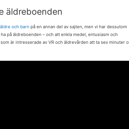
re äldreboenden
äldre och barn
på en annan del av sajten, men vi har dessutom
n ha på äldreboenden – och att enkla medel, entusiasm och
 som är intresserade av VR och äldrevården att ta sex minuter 