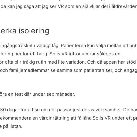
 kan jag säga att jag ser VR som en självklar del i äldrevårde
erka isolering
ngångströskeln väldigt låg. Patienterna kan välja mellan ett ant
ellering nedför ett berg. Solis VR introducerar således en
 ofta blir tråkig rutin med lite variation. Och då appen har stöd 
nal och familjemedlemmar se samma som patienten ser, och enga
 köra en test där under sex månader.
i 30 dagar för att se om det passar just deras verksamhet. De ha
n rekommendera en vårdinrättning att få låna Solis VR under ett p
 på listan.