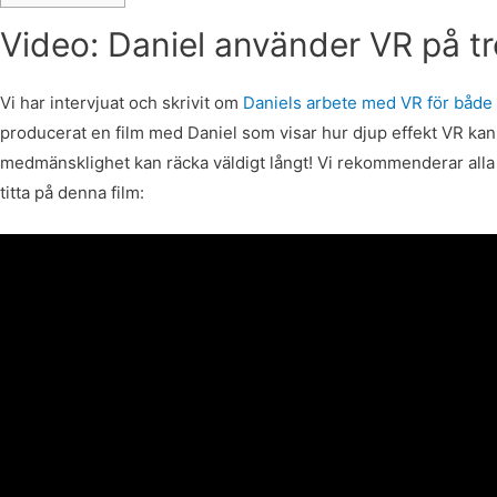
Video: Daniel använder VR på t
Vi har intervjuat och skrivit om
Daniels arbete med VR för både 
producerat en film med Daniel som visar hur djup effekt VR ka
medmänsklighet kan räcka väldigt långt! Vi rekommenderar alla
titta på denna film: