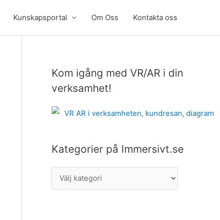
Kunskapsportal
Om Oss
Kontakta oss
Kom igång med VR/AR i din
K
a
verksamhet!
t
e
g
o
Kategorier på Immersivt.se
r
i
e
r
p