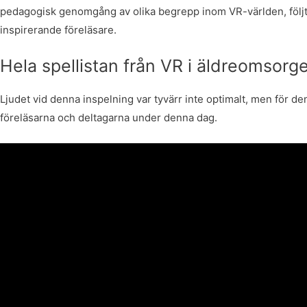
pedagogisk genomgång av olika begrepp inom VR-världen, föl
inspirerande föreläsare.
Hela spellistan från VR i äldreomsor
Ljudet vid denna inspelning var tyvärr inte optimalt, men för d
föreläsarna och deltagarna under denna dag.