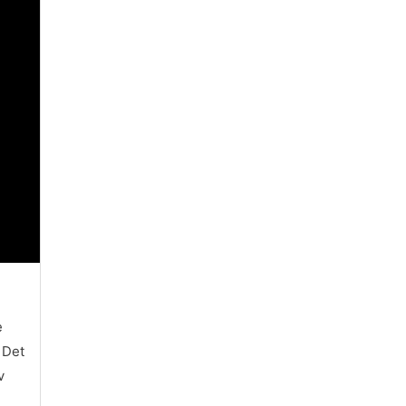
e
 Det
v