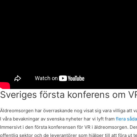
Sveriges första konferens om V
Äldreomsorgen har överraskande nog visat sig vara villiga att v
I våra bevakningar av svenska nyheter har vi lyft fram
flera såda
Immersivt i den första konferensen för VR i äldreomsorgen. De
offentlig sektor och de leverantörer som hjälper till att föra ut te