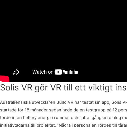
Solis VR gör VR till ett viktigt 
Australiensiska utvecklaren Build VR har testat sin app, Solis V
startade för 18 månader sedan hade de en testgrupp på 12 perso
förde in en helt ny energi i rummet och satte igång en dialog m
initiativtagarna till projektet. ”Några i personalen rördes till t