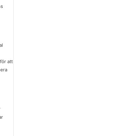
ns
al
för att
gera
r
ar