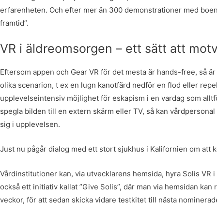
erfarenheten. Och efter mer än 300 demonstrationer med boende
framtid”.
VR i äldreomsorgen – ett sätt att motv
Eftersom appen och Gear VR för det mesta är hands-free, så är i
olika scenarion, t ex en lugn kanotfärd nedför en flod eller rep
upplevelseintensiv möjlighet för eskapism i en vardag som alltför
spegla bilden till en extern skärm eller TV, så kan vårdperso
sig i upplevelsen.
Just nu pågår dialog med ett stort sjukhus i Kalifornien om att
Vårdinstitutioner kan, via utvecklarens hemsida, hyra Solis VR 
också ett initiativ kallat ”Give Solis”, där man via hemsidan ka
veckor, för att sedan skicka vidare testkitet till nästa nominerade