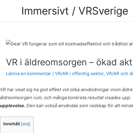
Hoppa
Immersivt / VRSverige
till
innehåll
Inläggsnavigering
VR i äldreomsorgen – ökad akti
Lämna en kommentar
/
VR/AR i offentlig sektor
,
VR/AR och di
VR har visat sig ha god effekt vid olika användningar inom äld
äldreomsorgen rum, och många konkreta resultat visades upp.
upplevelse.
Den kan också användas som redskap för att minska
Innehåll
[
dölj
]