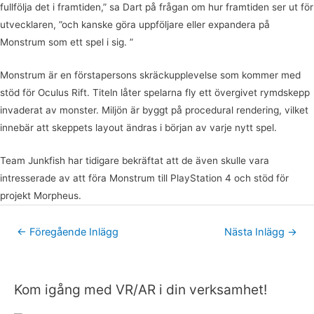
fullfölja det i framtiden,” sa Dart på frågan om hur framtiden ser ut för
utvecklaren, ”och kanske göra uppföljare eller expandera på
Monstrum som ett spel i sig. ”
Monstrum är en förstapersons skräckupplevelse som kommer med
stöd för Oculus Rift. Titeln låter spelarna fly ett övergivet rymdskepp
invaderat av monster. Miljön är byggt på procedural rendering, vilket
innebär att skeppets layout ändras i början av varje nytt spel.
Team Junkfish har tidigare bekräftat att de även skulle vara
intresserade av att föra Monstrum till PlayStation 4 och stöd för
projekt Morpheus.
←
Föregående Inlägg
Nästa Inlägg
→
Kom igång med VR/AR i din verksamhet!
K
a