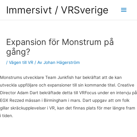
Hoppa
Huv
Immersivt / VRSverige
till
innehåll
Inläggsnavigering
Expansion för Monstrum på
gång?
/
Vägen till VR
/ Av
Johan Hägerström
Monstrums utvecklare Team Junkfish har bekräftat att de kan
utveckla uppföljare och expansioner till sin kommande titel. Creative
Director Adam Dart bekräftade detta till VRFocus under en intervju på
EGX Rezzed mässan i Birmingham i mars. Dart uppgav att om folk
gillar skräckupplevelser i VR, kan det finnas plats för mer längre fram
i tiden.