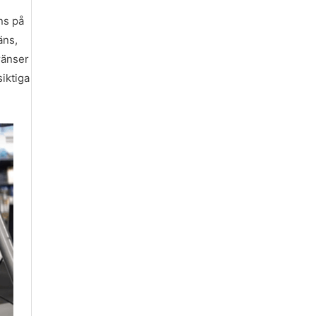
ns på
äns,
ränser
siktiga