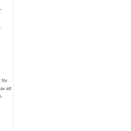
r
e
”
för
av att
m.