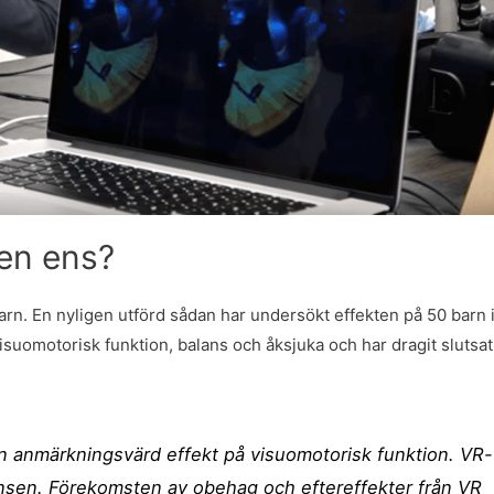
en ens?
arn. En nyligen utförd sådan har undersökt effekten på 50 barn 
isuomotorisk funktion, balans och åksjuka och har dragit slutsa
n anmärkningsvärd effekt på visuomotorisk funktion. VR-
lansen. Förekomsten av obehag och eftereffekter från VR