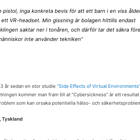
e pistol, inga konkreta bevis för att ett barn i en viss ålde
ett VR-headset. Min gissning är bolagen hittills endast
klingen saktar ner i tonåren, och därför tar det säkra för
änniskor inte använder tekniken”
13 år sedan en stor studie
”Side Effects of Virtual Environments
tningen kommer man fram till at ”Cybersickness” är ett resultat 
t problem som kan orsaka potentiella hälso- och säkerhetsproble
, Tyskland