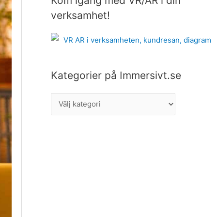
Kom igång med VR/AR i din
a
verksamhet!
t
e
g
o
Kategorier på Immersivt.se
r
i
e
r
p
å
I
m
m