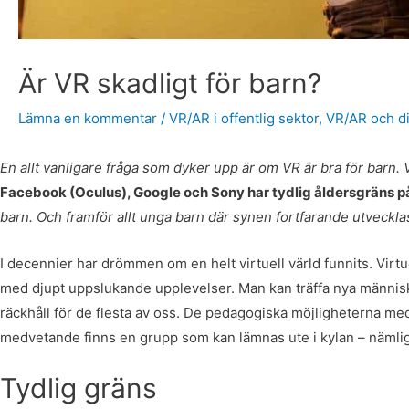
Är VR skadligt för barn?
Lämna en kommentar
/
VR/AR i offentlig sektor
,
VR/AR och di
En allt vanligare fråga som dyker upp är om VR är bra för barn.
Facebook (Oculus), Google och Sony har tydlig åldersgräns p
barn. Och framför allt unga barn där synen fortfarande utveckla
I decennier har drömmen om en helt virtuell värld funnits. Virtue
med djupt uppslukande upplevelser. Man kan träffa nya människo
räckhåll för de flesta av oss. De pedagogiska möjligheterna med
medvetande finns en grupp som kan lämnas ute i kylan – nämli
Tydlig gräns