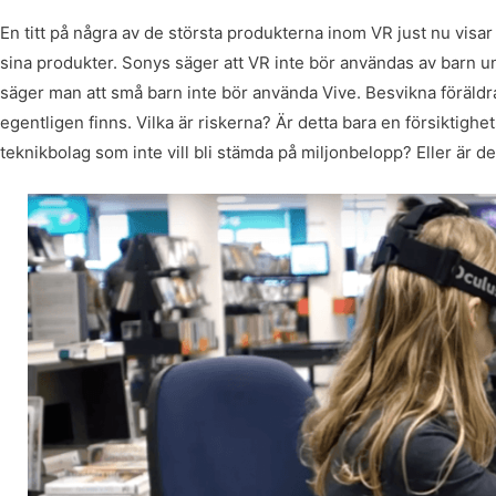
En titt på några av de största produkterna inom VR just nu visa
sina produkter. Sonys säger att VR inte bör användas av barn u
säger man att små barn inte bör använda Vive. Besvikna föräldra
egentligen finns. Vilka är riskerna? Är detta bara en försiktighet
teknikbolag som inte vill bli stämda på miljonbelopp? Eller är det 