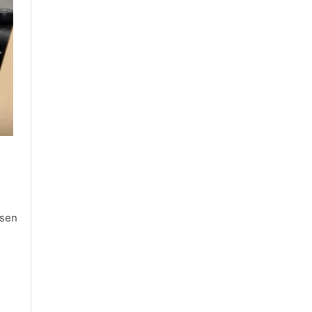
i
tsen