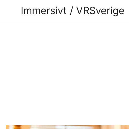
Hoppa
Immersivt / VRSverige
till
innehåll
Inläggsnavigering