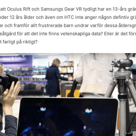
r att Oculus Rift och Samsungs Gear VR tydligt har en 13-års grä
nder 12 års ålder och även om HTC inte anger någon defintiv gr
r och framför allt frustrerade barn undrar varför dessa åldersg
såtgärd för att det inte finns vetenskapliga data? Eller är det för
farligt på riktigt?