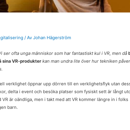
gitalisering
/ Av
Johan Hägerström
 Vi ser ofta unga människor som har fantastiskt kul i VR, men då
å sina VR-produkter
kan man undra lite över hur tekniken påve
s.
ll verklighet öppnar upp dörren till en verklighetsflyk utan dess
r, delta i event och besöka platser som fysiskt sett är långt u
 VR är oändliga, men i takt med att VR kommer längre in i folks
gen barn.