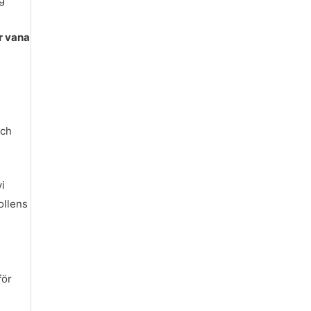
r vana
och
i
ollens
för