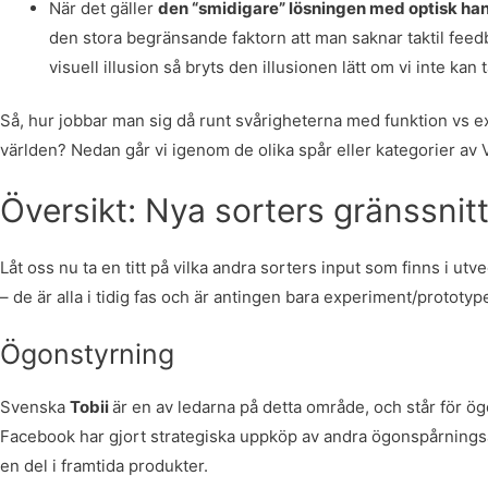
När det gäller
den “smidigare” lösningen med optisk ha
den stora begränsande faktorn att man saknar taktil feed
visuell illusion så bryts den illusionen lätt om vi inte kan 
Så, hur jobbar man sig då runt svårigheterna med funktion vs e
världen? Nedan går vi igenom de olika spår eller kategorier av
Översikt: Nya sorters gränssnit
Låt oss nu ta en titt på vilka andra sorters input som finns i utv
– de är alla i tidig fas och är antingen bara experiment/prototyp
Ögonstyrning
Svenska
Tobii
är en av ledarna på detta område, och står för 
Facebook har gjort strategiska uppköp av andra ögonspårnings
en del i framtida produkter.