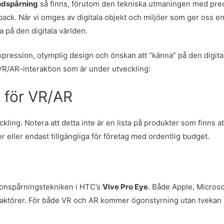
ndspårning
så finns, förutom den tekniska utmaningen med prec
back. När vi omges av digitala objekt och miljöer som ger oss e
ta på den digitala världen.
xpression, otymplig design och önskan att “känna” på den digita
 VR/AR-interaktion som är under utveckling:
t för VR/AR
eckling. Notera att detta inte är en lista på produkter som finns a
er eller endast tillgängliga för företag med ordentlig budget.
ögonspårningstekniken i HTC’s
Vive Pro Eye
. Både Apple, Microso
aktörer. För både VR och AR kommer ögonstyrning utan tvekan 