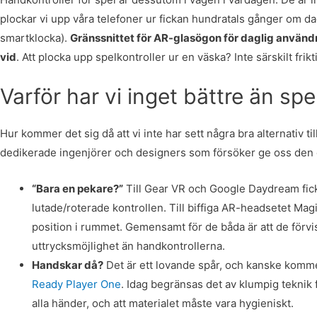
plockar vi upp våra telefoner ur fickan hundratals gånger om da
smartklocka).
Gränssnittet för AR-glasögon för daglig använd
vid
. Att plocka upp spelkontroller ur en väska? Inte särskilt frikti
Varför har vi inget bättre än sp
Hur kommer det sig då att vi inte har sett några bra alternativ t
dedikerade ingenjörer och designers som försöker ge oss den 
“Bara en pekare?”
Till Gear VR och Google Daydream fick
lutade/roterade kontrollen. Till biffiga AR-headsetet Ma
position i rummet. Gemensamt för de båda är att de förvi
uttrycksmöjlighet än handkontrollerna.
Handskar då?
Det är ett lovande spår, och kanske kommer
Ready Player One
. Idag begränsas det av klumpig teknik 
alla händer, och att materialet måste vara hygieniskt.