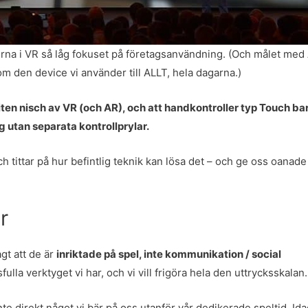
na i VR så låg fokuset på företagsanvändning. (Och målet med
m den device vi använder till ALLT, hela dagarna.)
iten nisch av VR (och AR), och att handkontroller typ Touch ba
g utan separata kontrollprylar.
h tittar på hur befintlig teknik kan lösa det – och ge oss oanade
r
agt att de är
inriktade på spel, inte kommunikation / social
ulla verktyget vi har, och vi vill frigöra hela den uttrycksskalan.
te direkt något vi bär på oss utanför vår dedikerade speltid. Id