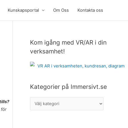
Kunskapsportal
Om Oss
Kontakta oss
Kom igång med VR/AR i din
K
a
verksamhet!
t
e
g
o
Kategorier på Immersivt.se
r
ills?
i
 för
e
r
p