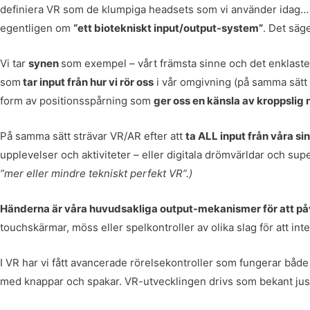
definiera VR som de klumpiga headsets som vi använder idag… 
egentligen om
“ett biotekniskt input/output-system”
. Det säge
Vi tar
synen
som exempel – vårt främsta sinne och det enklaste
som
tar input från hur vi rör oss
i vår omgivning (på samma sätt s
form av positionsspårning som
ger oss en känsla av kroppslig 
På samma sätt strävar VR/AR efter att
ta ALL input från våra si
upplevelser och aktiviteter – eller digitala drömvärldar och sup
”mer eller mindre tekniskt perfekt VR”.)
Händerna är våra huvudsakliga output-mekanismer för att på
touchskärmar, möss eller spelkontroller av olika slag för att int
I VR har vi fått avancerade rörelsekontroller som fungerar b
med knappar och spakar. VR-utvecklingen drivs som bekant just n