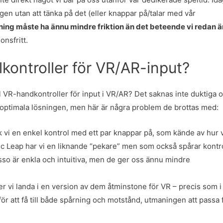
gen utan att tänka på det (eller knappar på/talar med vår
ning måste ha ännu mindre friktion än det beteende vi redan ä
onsfritt.
elkontroller för VR/AR-input?
ill VR-handkontroller för input i VR/AR? Det saknas inte duktiga 
optimala lösningen, men här är några problem de brottas med:
 vi en enkel kontrol med ett par knappar på, som kände av hur v
gic Leap har vi en liknande “pekare” men som också spårar kontr
sso är enkla och intuitiva, men de ger oss ännu mindre
 vi landa i en version av dem åtminstone för VR – precis som i
för att få till både spårning och motstånd, utmaningen att passa 