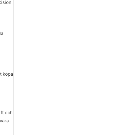
ision,
n
la
tt köpa
ft och
vara