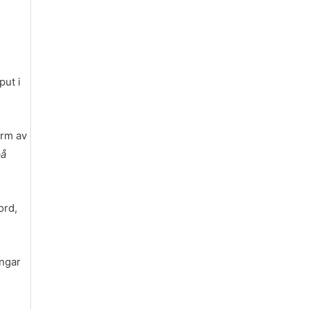
put i
orm av
på
ord,
ingar