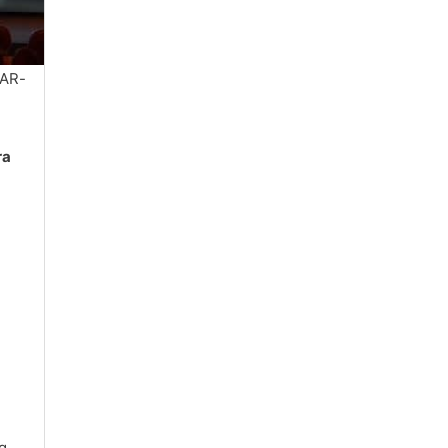
 AR-
ra
ag