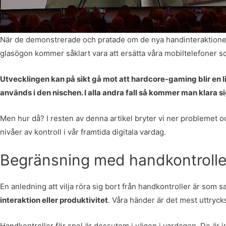
När de demonstrerade och pratade om de nya handinteraktioner
glasögon kommer såklart vara att ersätta våra mobiltelefoner so
Utvecklingen kan på sikt gå mot att hardcore-gaming blir en l
används i den nischen. I alla andra fall så kommer man klara si
Men hur då? I resten av denna artikel bryter vi ner problemet oc
nivåer av kontroll i vår framtida digitala vardag.
Begränsning med handkontrolle
En anledning att vilja röra sig bort från handkontroller är som s
interaktion eller produktivitet
. Våra händer är det mest uttrycksf
Handkontroller för spel är dessutom i vägen i vardagen. De är in