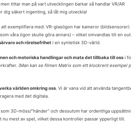
men tittar man på vart utvecklingen barkar så handlar VR/AR
r dig säkert ingenting, så låt mig utveckla!
 att exemplifiera med: VR-glasögon har kameror (bildsensorer)
om våra ögon skulle göra annars) – vilket omvandlas till en out
närvaro och rörelsefrihet
i en syntetisk 3D-värld.
nnen och motoriska handlingar och mata det tillbaka till oss
i f
erkrafter.
(Man kan se filmen Matrix som ett klockrent exempel 
verka världen omkring oss
. Vi är vana vid att använda tangentb
eragera med det digitala.
åde som 3D-möss/“händer” och dessutom har ordentliga uppsättn
u mest av spel, vilket dessa kontroller passar ypperligt till.