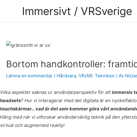
Hoppa
Immersivt / VRSverige
till
innehåll
Inläggsnavigering
Bortom handkontroller: framti
Lämna en kommentar
/
Hårdvara
,
VR/AR: Tekniken
/ Av
Nicla
Vilka aspekter saknas ur användarperspektiv för att
immersiv te
headsets
? Hur vi interagerar med det digitala är en nyckelfakt
touchskärmar… vad är det som kommer göra vårt användande av
Häng med när vi utforskar användarvänlig teknik på den yttersta
virtual och augmented reality!