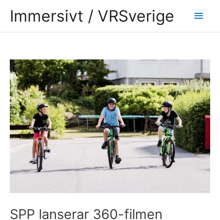
Hoppa
Huv
Immersivt / VRSverige
till
innehåll
Inläggsnavigering
SPP lanserar 360-filmen