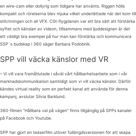
en wire-cam eller dollyrig som tidigare har använts. Riggen hölls
kompakt och rörelserna blev mjuka vilket underlättade när det kom till
stitchningen och all VFX. CGI-flygplanen var ett bra sätt att förstärka
syftet och känslan av videon, tillsammans med ljuddesignen är det
ett väldigt bra exempel på hur man kan förstärka och kommunicera
SSP´s budskap i 360 säger Barbara Podobnik.
SPP vill väcka känslor med VR
– Vi vill vara framåtlutade i såväl vårt hållbarhetsarbete som i vår
marknadskommunikation samtidigt som vi vill väcka känslor. Därför
kändes virtual reality som en perfekt kanal att använda för denna
kampanj, avslutar Silvia Barklund.
360-filmen ”Hållbara val på vägen” finns tillgänglig på SPPs kanaler
på Facebook och Youtube.
SPP har gjort en teaserfilm utöver fullängdsversionen för att skapa