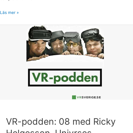
Läs mer »
VR-
podden:
08
med
Ricky
Helgesson,
Univrses
VR-podden: 08 med Ricky