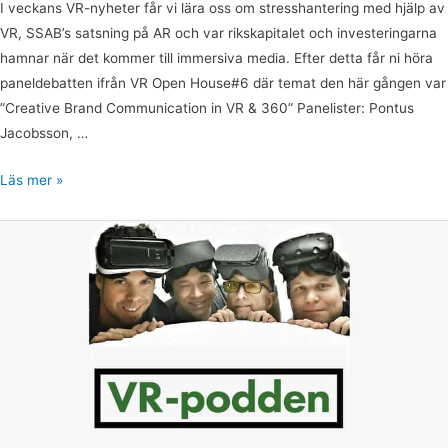
I veckans VR-nyheter får vi lära oss om stresshantering med hjälp av
VR, SSAB’s satsning på AR och var rikskapitalet och investeringarna
hamnar när det kommer till immersiva media. Efter detta får ni höra
paneldebatten ifrån VR Open House#6 där temat den här gången var
”Creative Brand Communication in VR & 360” Panelister: Pontus
Jacobsson, …
Läs mer »
VR-
podden,
avsnitt
19:
Karin
Eriksson
&
Jonas
Carlson