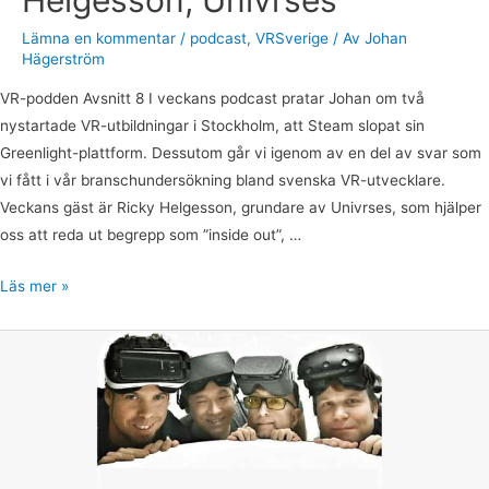
Helgesson, Univrses
Lämna en kommentar
/
podcast
,
VRSverige
/ Av
Johan
Hägerström
VR-podden Avsnitt 8 I veckans podcast pratar Johan om två
nystartade VR-utbildningar i Stockholm, att Steam slopat sin
Greenlight-plattform. Dessutom går vi igenom av en del av svar som
vi fått i vår branschundersökning bland svenska VR-utvecklare.
Veckans gäst är Ricky Helgesson, grundare av Univrses, som hjälper
oss att reda ut begrepp som ”inside out”, …
Läs mer »
VR-
podden
09:
CLVR
Works,
Viktor