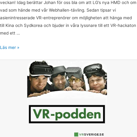
veckan! Idag berättar Johan för oss bla om att LG’s nya HMD och om
vad som hände med vår Webhallen-tävling. Sedan tipsar vi
asienintresserade VR-entreprenörer om möjligheten att hänga med
till Kina och Sydkorea och bjuder in våra lyssnare till ett VR-hackaton
med ett …
Läs mer »
VR-
podden
11:
Mostly
Harmless
Games,
Alexander
Milton