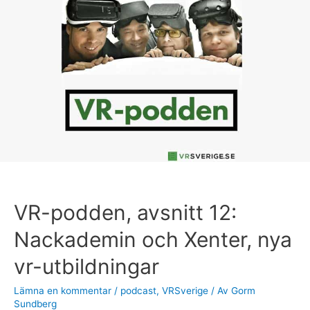
podden,
avsnitt
12:
Nackademin
och
Xenter,
nya
vr-
utbildningar
VR-podden, avsnitt 12:
Nackademin och Xenter, nya
vr-utbildningar
Lämna en kommentar
/
podcast
,
VRSverige
/ Av
Gorm
Sundberg