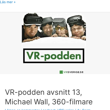
Läs mer »
VR-
podden
avsnitt
13,
Michael
Wall,
360-
filmare
VR-podden avsnitt 13,
Michael Wall, 360-filmare