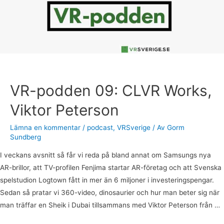
Peterson
VR-podden 09: CLVR Works,
Viktor Peterson
Lämna en kommentar
/
podcast
,
VRSverige
/ Av
Gorm
Sundberg
I veckans avsnitt så får vi reda på bland annat om Samsungs nya
AR-brillor, att TV-profilen Fenjima startar AR-företag och att Svenska
spelstudion Logtown fått in mer än 6 miljoner i investeringspengar.
Sedan så pratar vi 360-video, dinosaurier och hur man beter sig när
man träffar en Sheik i Dubai tillsammans med Viktor Peterson från …