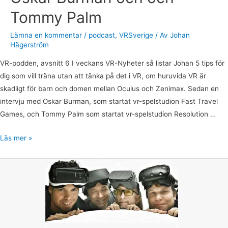
Tommy Palm
Lämna en kommentar
/
podcast
,
VRSverige
/ Av
Johan
Hägerström
VR-podden, avsnitt 6 I veckans VR-Nyheter så listar Johan 5 tips för
dig som vill träna utan att tänka på det i VR, om huruvida VR är
skadligt för barn och domen mellan Oculus och Zenimax. Sedan en
intervju med Oskar Burman, som startat vr-spelstudion Fast Travel
Games, och Tommy Palm som startat vr-spelstudion Resolution …
Läs mer »
VR-
podden
07:
Svrvive,
Faviana
Vangelius