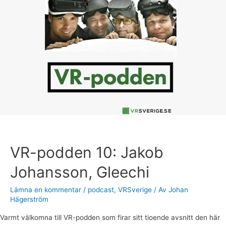
podden
10:
Jakob
Johansson,
Gleechi
VR-podden 10: Jakob
Johansson, Gleechi
Lämna en kommentar
/
podcast
,
VRSverige
/ Av
Johan
Hägerström
Varmt välkomna till VR-podden som firar sitt tioende avsnitt den här