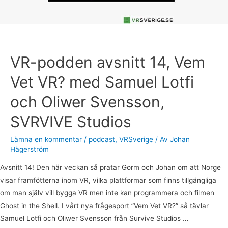
Samuel
Lotfi
och
Oliwer
Svensson,
VR-podden avsnitt 14, Vem
SVRVIVE
Vet VR? med Samuel Lotfi
Studios
och Oliwer Svensson,
SVRVIVE Studios
Lämna en kommentar
/
podcast
,
VRSverige
/ Av
Johan
Hägerström
Avsnitt 14! Den här veckan så pratar Gorm och Johan om att Norge
visar framfötterna inom VR, vilka plattformar som finns tillgängliga
om man själv vill bygga VR men inte kan programmera och filmen
Ghost in the Shell. I vårt nya frågesport ”Vem Vet VR?” så tävlar
Samuel Lotfi och Oliwer Svensson från Survive Studios …