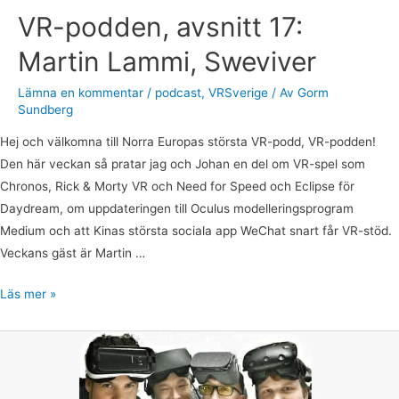
VR-podden, avsnitt 17:
Martin Lammi, Sweviver
Lämna en kommentar
/
podcast
,
VRSverige
/ Av
Gorm
Sundberg
Hej och välkomna till Norra Europas största VR-podd, VR-podden!
Den här veckan så pratar jag och Johan en del om VR-spel som
Chronos, Rick & Morty VR och Need for Speed och Eclipse för
Daydream, om uppdateringen till Oculus modelleringsprogram
Medium och att Kinas största sociala app WeChat snart får VR-stöd.
Veckans gäst är Martin …
Läs mer »
VR-
podden,
avsnitt