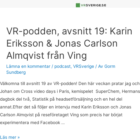
Almqvist
från
Ving
VR-podden, avsnitt 19: Karin
Eriksson & Jonas Carlson
Almqvist från Ving
Lämna en kommentar
/
podcast
,
VRSverige
/ Av
Gorm
Sundberg
Välkomna till avsnitt 19 av VR-podden! Den här veckan pratar jag och
Johan om Cross video days i Paris, kemispelet SuperChem, Hermans
dagbok del två, Statistik på headsetförsäljning och en hel del
annat.Efter det så följer en intervju med Karin Eriksson och Jonas
Carlson Almqvist på reseföretaget Ving som precis har börjat
experimentera med Facebook …
Läs mer »