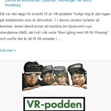
Lämna en kommentar
/
podcast
,
VRSverige
/ Av
Gorm
Sundberg
Då var det dags för avsnitt 13 av VR-podden! Turligt nog är det ingen
på redaktionen som är skrockfull : ) I denna veckas nyheter så
kommer Johan bland annat att berätta om Qualcom’s nya
standalone-HMD, del två i vår serie ”Kom igång med VR för Företag”
och varför det är så få VR-arkader i …
Läs mer »
VR-
podden
avsnitt
14,
Vem
Vet
VR?
med