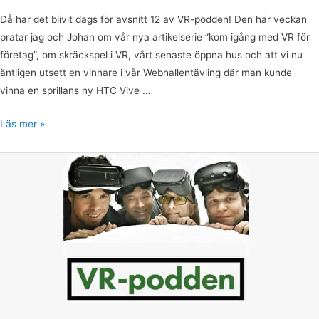
Då har det blivit dags för avsnitt 12 av VR-podden! Den här veckan
pratar jag och Johan om vår nya artikelserie ”kom igång med VR för
företag”, om skräckspel i VR, vårt senaste öppna hus och att vi nu
äntligen utsett en vinnare i vår Webhallentävling där man kunde
vinna en sprillans ny HTC Vive …
Läs mer »
VR-
podden
avsnitt
4