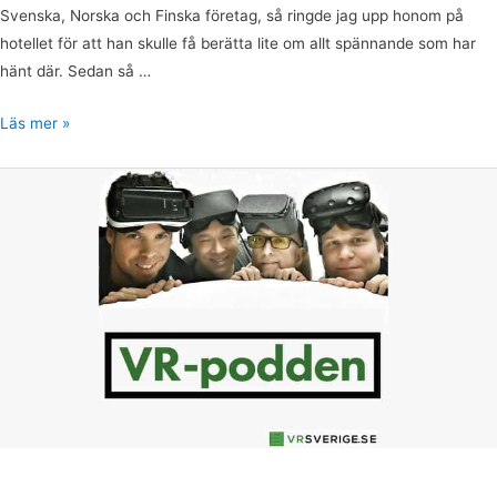
Svenska, Norska och Finska företag, så ringde jag upp honom på
hotellet för att han skulle få berätta lite om allt spännande som har
hänt där. Sedan så …
Läs mer »
VR-
podden,
avsnitt
17:
Martin
Lammi,
Sweviver