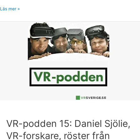
Läs mer »
VR-
podden
15:
Daniel
Sjölie,
VR-
forskare,
röster
från
Open
House
5
VR-podden 15: Daniel Sjölie,
VR-forskare, röster från