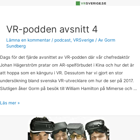
VR-podden avsnitt 4
Lämna en kommentar
/
podcast
,
VRSverige
/ Av
Gorm
Sundberg
Dags för det fjärde avsnittet av VR-podden där vår chefredaktör
Johan Hägerström pratar om AR-spelförbudet i Kina och hur det är
att hoppa som en känguru i VR. Dessutom har vi gjort en stor
undersökning bland svenska VR-utvecklare om hur de ser på 2017.
Slutligen åker Gorm på besök till William Hamilton på Mimerse och …
Läs mer »
VR-
podden
Avsnitt