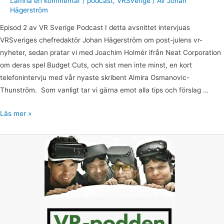
Lämna en kommentar
/
podcast
,
VRSverige
/ Av
Johan
Hägerström
Episod 2 av VR Sverige Podcast I detta avsnittet intervjuas
VRSveriges chefredaktör Johan Hägerström om post-julens vr-
nyheter, sedan pratar vi med Joachim Holmér ifrån Neat Corporation
om deras spel Budget Cuts, och sist men inte minst, en kort
telefonintervju med vår nyaste skribent Almira Osmanovic-
Thunström. Som vanligt tar vi gärna emot alla tips och förslag …
Läs mer »
VR-
Podden,
avsnitt
03