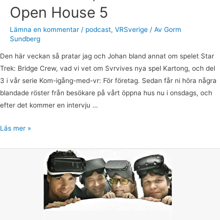
Open House 5
Lämna en kommentar
/
podcast
,
VRSverige
/ Av
Gorm
Sundberg
Den här veckan så pratar jag och Johan bland annat om spelet Star
Trek: Bridge Crew, vad vi vet om Svrvives nya spel Kartong, och del
3 i vår serie Kom-igång-med-vr: För företag. Sedan får ni höra några
blandade röster från besökare på vårt öppna hus nu i onsdags, och
efter det kommer en intervju …
Läs mer »
VR-
podden
16:
Nordic
Reality:
Asian