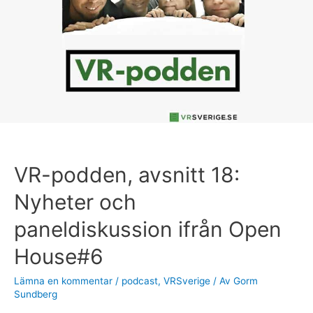
18:
Nyheter
och
paneldiskussion
ifrån
Open
House#6
VR-podden, avsnitt 18:
Nyheter och
paneldiskussion ifrån Open
House#6
Lämna en kommentar
/
podcast
,
VRSverige
/ Av
Gorm
Sundberg