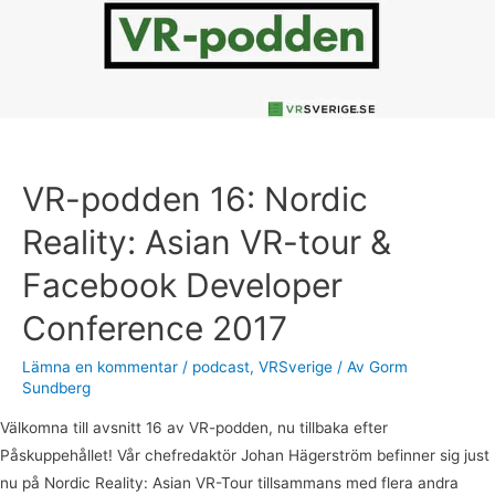
VR-
tour
&
Facebook
Developer
Conference
2017
VR-podden 16: Nordic
Reality: Asian VR-tour &
Facebook Developer
Conference 2017
Lämna en kommentar
/
podcast
,
VRSverige
/ Av
Gorm
Sundberg
Välkomna till avsnitt 16 av VR-podden, nu tillbaka efter
Påskuppehållet! Vår chefredaktör Johan Hägerström befinner sig just
nu på Nordic Reality: Asian VR-Tour tillsammans med flera andra