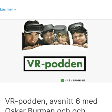
Läs mer »
VR-
podden,
avsnitt
6
med
Oskar
Burman
och
och
Tommy
Palm
VR-podden, avsnitt 6 med
Oskar Burman och och