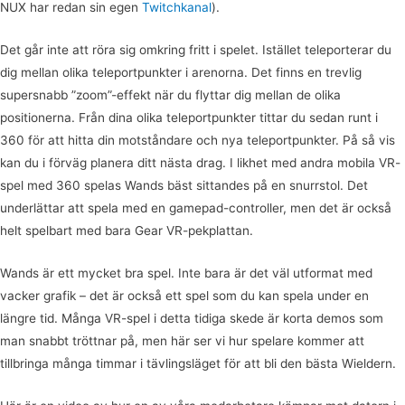
NUX har redan sin egen
Twitchkanal
).
Det går inte att röra sig omkring fritt i spelet. Istället teleporterar du
dig mellan olika teleportpunkter i arenorna. Det finns en trevlig
supersnabb ”zoom”-effekt när du flyttar dig mellan de olika
positionerna. Från dina olika teleportpunkter tittar du sedan runt i
360 för att hitta din motståndare och nya teleportpunkter. På så vis
kan du i förväg planera ditt nästa drag. I likhet med andra mobila VR-
spel med 360 spelas Wands bäst sittandes på en snurrstol. Det
underlättar att spela med en gamepad-controller, men det är också
helt spelbart med bara Gear VR-pekplattan.
Wands är ett mycket bra spel. Inte bara är det väl utformat med
vacker grafik – det är också ett spel som du kan spela under en
längre tid. Många VR-spel i detta tidiga skede är korta demos som
man snabbt tröttnar på, men här ser vi hur spelare kommer att
tillbringa många timmar i tävlingsläget för att bli den bästa Wieldern.