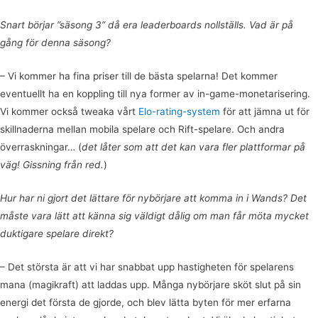
Snart börjar ”säsong 3” då era leaderboards nollställs. Vad är på
gång för denna säsong?
– Vi kommer ha fina priser till de bästa spelarna! Det kommer
eventuellt ha en koppling till nya former av in-game-monetarisering.
Vi kommer också tweaka vårt
Elo-rating-system
för att jämna ut för
skillnaderna mellan mobila spelare och Rift-spelare. Och andra
överraskningar… (
det låter som att det kan vara fler plattformar på
väg! Gissning från red.
)
Hur har ni gjort det lättare för nybörjare att komma in i Wands? Det
måste vara lätt att känna sig väldigt dålig om man får möta mycket
duktigare spelare direkt?
– Det största är att vi har snabbat upp hastigheten för spelarens
mana (magikraft) att laddas upp. Många nybörjare sköt slut på sin
energi det första de gjorde, och blev lätta byten för mer erfarna