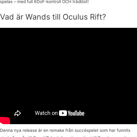
spelas – med full 6DoF-kontroll OCH trådlöst!
Vad är Wands till Oculus Rift?
Denna nya release är en remake från succéspelet som har funnits