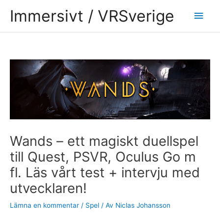
Hoppa
Huv
Immersivt / VRSverige
till
innehåll
Inläggsnavigering
Wands – ett magiskt duellspel
till Quest, PSVR, Oculus Go m
fl. Läs vårt test + intervju med
utvecklaren!
Lämna en kommentar
/
Spel
/ Av
Niclas Johansson