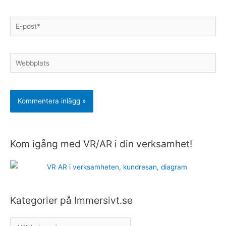
E-
post*
Webbplats
Kom igång med VR/AR i din verksamhet!
K
a
t
e
g
Kategorier på Immersivt.se
o
r