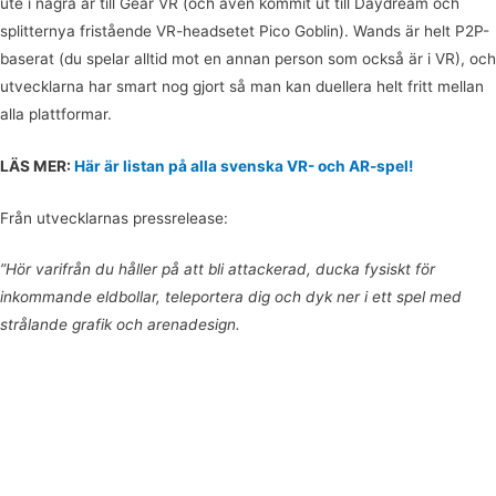
ute i några år till Gear VR (och även kommit ut till Daydream och
splitternya fristående VR-headsetet Pico Goblin). Wands är helt P2P-
baserat (du spelar alltid mot en annan person som också är i VR), och
utvecklarna har smart nog gjort så man kan duellera helt fritt mellan
alla plattformar.
LÄS MER:
Här är listan på alla svenska VR- och AR-spel!
Från utvecklarnas pressrelease:
”Hör varifrån du håller på att bli attackerad, ducka fysiskt för
inkommande eldbollar, teleportera dig och dyk ner i ett spel med
strålande grafik och arenadesign.