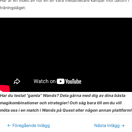
Här är en video av hur en av våra medarbetare kämpar mot datorn i
träningsläget:
Har du testat ”gamla” Wands? Dela gärna med dig av dina bästa
magikombinationer och strategier! Och säg bara till om du vill
möta oss i en match i Wands på Quest eller någon annan plattform!
←
Föregående Inlägg
Nästa Inlägg
→