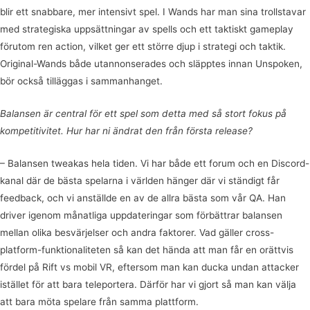
blir ett snabbare, mer intensivt spel. I Wands har man sina trollstavar
med strategiska uppsättningar av spells och ett taktiskt gameplay
förutom ren action, vilket ger ett större djup i strategi och taktik.
Original-Wands både utannonserades och släpptes innan Unspoken,
bör också tilläggas i sammanhanget.
Balansen är central för ett spel som detta med så stort fokus på
kompetitivitet. Hur har ni ändrat den från första release?
– Balansen tweakas hela tiden. Vi har både ett forum och en Discord-
kanal där de bästa spelarna i världen hänger där vi ständigt får
feedback, och vi anställde en av de allra bästa som vår QA. Han
driver igenom månatliga uppdateringar som förbättrar balansen
mellan olika besvärjelser och andra faktorer. Vad gäller cross-
platform-funktionaliteten så kan det hända att man får en orättvis
fördel på Rift vs mobil VR, eftersom man kan ducka undan attacker
istället för att bara teleportera. Därför har vi gjort så man kan välja
att bara möta spelare från samma plattform.