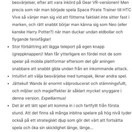
besvärjelser, efter att vara inkörd på Gear VR-versionen! Men
precis som när man började spela Space Pirate Trainer till HTC
Vive så vänjer man sig vid att fötterna faktiskt inte sitter fast i
marken, och rätt snabbt börjar man känna sig som Neo (eller
kanske Harry Potter?) när man duckar undan eldbollar och
flygande fenixfåglar!
Stor förbättring att lägga teleport på egen knapp
(greppknappen)! Man får ytterligare en fördel mot de som
spelar på mobila plattformar eftersom det går aningen
snabbare att snabbt glida undan från en inkommande attack.
Intuitivt att välja besvärjelse med tumspak, liknar andra spel.
Jättekul! Wands är enormt välproducerat och stämningsfullt,
och miljöer och magieffekter är såklart mycket snyggare i
denna version.
Expelliarmus!
Det är ett lätt spel att komma in i och fartfyllt från första
stund. Att det finns så många inbitna spelare på hög nivå tyder
också på ett strategiskt djup som gör det värt att fortsätta
spela och öka sin skicklighet länge, länge…