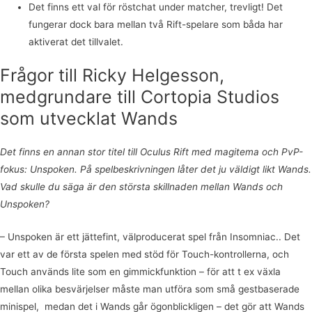
Det finns ett val för röstchat under matcher, trevligt! Det
fungerar dock bara mellan två Rift-spelare som båda har
aktiverat det tillvalet.
Frågor till Ricky Helgesson,
medgrundare till Cortopia Studios
som utvecklat Wands
Det finns en annan stor titel till Oculus Rift med magitema och PvP-
fokus: Unspoken. På spelbeskrivningen låter det ju väldigt likt Wands.
Vad skulle du säga är den största skillnaden mellan Wands och
Unspoken?
– Unspoken är ett jättefint, välproducerat spel från Insomniac.. Det
var ett av de första spelen med stöd för Touch-kontrollerna, och
Touch används lite som en gimmickfunktion – för att t ex växla
mellan olika besvärjelser måste man utföra som små gestbaserade
minispel, medan det i Wands går ögonblickligen – det gör att Wands