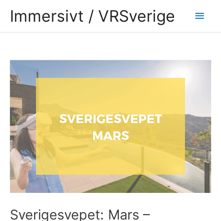
Hoppa
Huv
Immersivt / VRSverige
till
innehåll
Inläggsnavigering
Sverigesvepet: Mars –