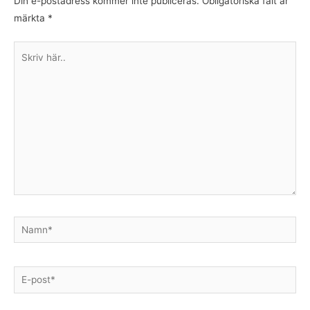
Din e-postadress kommer inte publiceras.
Obligatoriska fält är
märkta
*
Skriv
här..
Namn*
E-
post*