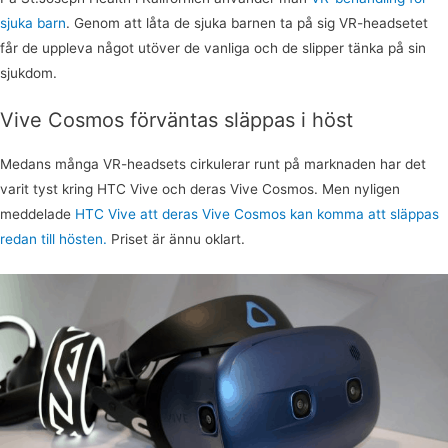
sjuka barn
. Genom att låta de sjuka barnen ta på sig VR-headsetet
får de uppleva något utöver de vanliga och de slipper tänka på sin
sjukdom.
Vive Cosmos förväntas släppas i höst
Medans många VR-headsets cirkulerar runt på marknaden har det
varit tyst kring HTC Vive och deras Vive Cosmos. Men nyligen
meddelade
HTC Vive att deras Vive Cosmos kan komma att släppas
redan till hösten.
Priset är ännu oklart.