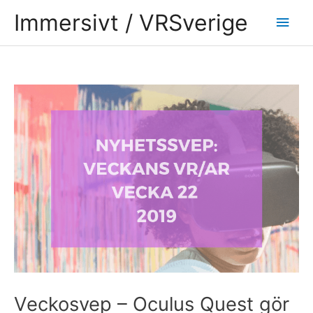
Hoppa
Huv
Immersivt / VRSverige
till
innehåll
Inläggsnavigering
Veckosvep – Oculus Quest gör