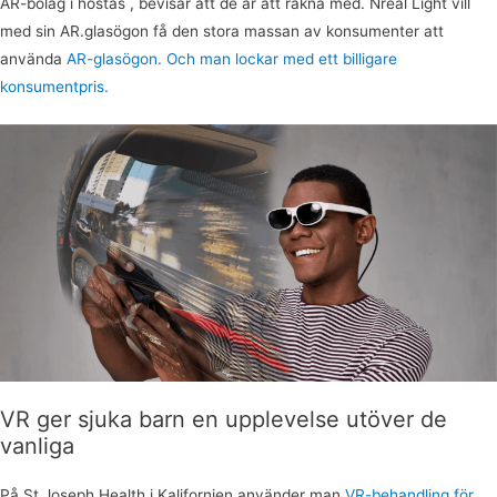
AR-bolag i höstas , bevisar att de är att räkna med. Nreal Light vill
med sin AR.glasögon få den stora massan av konsumenter att
använda
AR-glasögon. Och man lockar med ett billigare
konsumentpris.
VR ger sjuka barn en upplevelse utöver de
vanliga
På St.Joseph Health i Kalifornien använder man
VR-behandling för