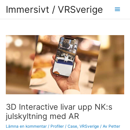
Hoppa
Huv
Immersivt / VRSverige
till
innehåll
Inläggsnavigering
3D Interactive livar upp NK:s
julskyltning med AR
Lämna en kommentar
/
Profiler / Case
,
VRSverige
/ Av
Petter