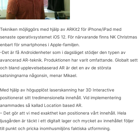
Tekniken möjliggörs med hjälp av ARKit2 för iPhone/iPad med
senaste operativsystemet iOS 12. För närvarande finns NK Christmas
enbart för smartphones i Apple-familjen.
-Det är få Androidenheter som i dagsläget stödjer den typen av
avancerad AR-teknik. Produktionen har varit omfattande. Globalt sett
och bland upplevelsebaserad AR är det en av de största
satsningnarna någonsin, menar Mikael.
Med hjälp av högupplöst laserskanning har 3D Interactive
positionerat sitt tredimensionella innehåll. Vid implementering
anammades så kallad Location based AR.
– Det gör att vi med exakthet kan positionera vårt innehåll. Hela
ljusgården är täckt i ett digitalt lager och mycket av innehållet följer
till punkt och pricka inomhusmiljöns faktiska utformning.