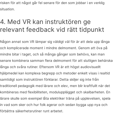
risken för att något går fel senare för den som jobbar i en verklig
situation.
4. Med VR kan instruktören ge
relevant feedback vid rätt tidpunkt
Någon annat som VR lämpar sig väldigt väl för är att dela upp långa
och komplicerade moment i mindre delmoment. Genom att öva på
mindre bitar i taget, och så många gånger som behövs, kan man
senare kombinera samman flera delmoment för att slutligen behärska
långa och svåra rutiner. Eftersom VR är ett högst audiovisuellt
hjälpmedel kan komplexa begrepp och metoder enkelt visas i realtid
samtidigt som instruktören förklarar. Detta skiljer sig inte från
traditionell pedagogik med lärare och elev, men blir kraftfullt när det
kombineras med flexibiliteten, modulupplägget och skalbarheten. En
lärare skulle som exempel låta elektriker träna på upplevelsen, spela
in vad som sker och hur folk agerar och sedan bygga upp nya och
förbättra säkerhetsrutiner runt arbetet.