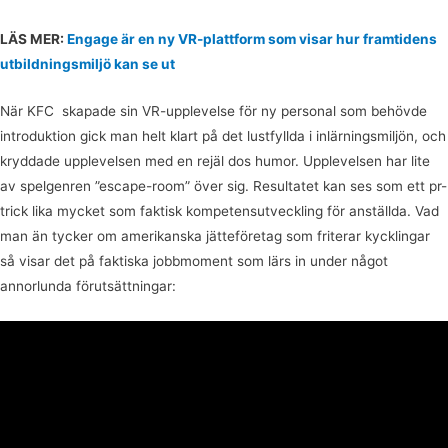
LÄS MER:
Engage är en ny VR-plattform som visar hur framtidens
utbildningsmiljö kan se ut
När KFC skapade sin VR-upplevelse för ny personal som behövde
introduktion gick man helt klart på det lustfyllda i inlärningsmiljön, och
kryddade upplevelsen med en rejäl dos humor. Upplevelsen har lite
av spelgenren ”escape-room” över sig. Resultatet kan ses som ett pr-
trick lika mycket som faktisk kompetensutveckling för anställda. Vad
man än tycker om amerikanska jätteföretag som friterar kycklingar
så visar det på faktiska jobbmoment som lärs in under något
annorlunda förutsättningar: