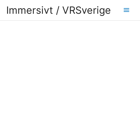
Hoppa
Huv
Immersivt / VRSverige
till
innehåll