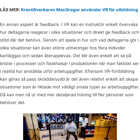
LÄS MER:
Krantillverkaren MacGregor använder VR för utbildning
En annan aspekt är feedback. I VR kan en instruktör enkelt övervaka
hur deltagarna reagerar i olika situationer och direkt ge feedback och
stöd där det behövs. Genom att spela in hur och vad deltagarna gör i
olika situationer kan även större utmaningar hos flera individer
kartläggas och sedan återupplevas. Det blir även enkelt att se på
brister i processer och flaskhalsar i produktionen när man faktiskt ser
i realtid hur anställda utför arbetuppgifter. Eftersom VR-fortbildning
kan göras så pass skräddarsydd är det även relativt enkelt att skapa
situationer som är riktade mot väldigt smala typer av arbetsuppgifter.
Då kan man nå ut med mer detaljerad träning till fler personer som
behöver det.