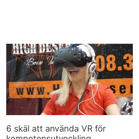
Inläggsnavigering
6 skäl att använda VR för
kompetensutveckling