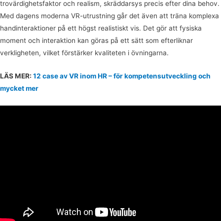
trovärdighetsfaktor och realism, skräddarsys precis efter dina behov.
Med dagens moderna VR-utrustning går det även att träna komplexa
handinteraktioner på ett högst realistiskt vis. Det gör att fysiska
moment och interaktion kan göras på ett sätt som efterliknar
verkligheten, vilket förstärker kvaliteten i övningarna.
LÄS MER:
12 case av VR inom HR – för kompetensutveckling och
mycket mer