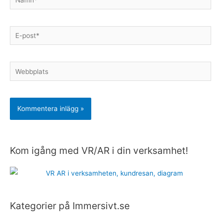
E-
post*
Webbplats
Kom igång med VR/AR i din verksamhet!
K
a
t
e
g
Kategorier på Immersivt.se
o