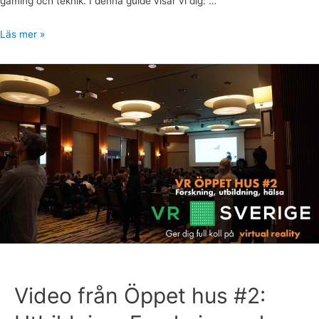
gaming och teknik. I denna guide visar vi dig: …
Läs mer »
Video från Öppet hus #2: