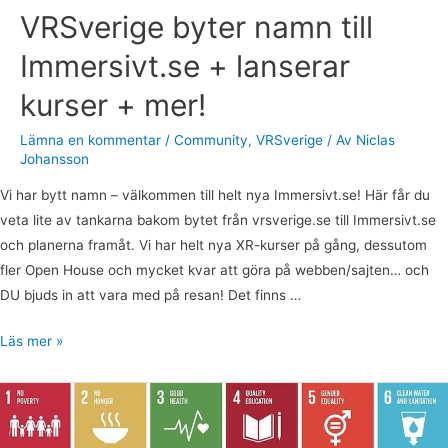
VRSverige byter namn till
Immersivt.se + lanserar
kurser + mer!
Lämna en kommentar
/
Community
,
VRSverige
/ Av
Niclas
Johansson
Vi har bytt namn – välkommen till helt nya Immersivt.se! Här får du
veta lite av tankarna bakom bytet från vrsverige.se till Immersivt.se
och planerna framåt. Vi har helt nya XR-kurser på gång, dessutom
fler Open House och mycket kvar att göra på webben/sajten… och
DU bjuds in att vara med på resan! Det finns …
Läs mer »
VR
SCI
HACKATHON