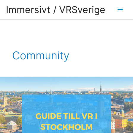
Hoppa
Huv
Immersivt / VRSverige
till
innehåll
Inläggsnavigering
Community
VR
Stockholm:
din
guide
till
VR-
center,
events,