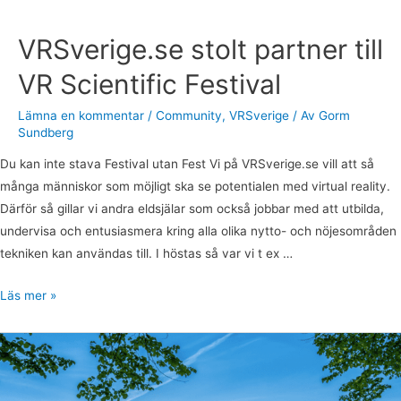
VRSverige.se stolt partner till
VR Scientific Festival
Lämna en kommentar
/
Community
,
VRSverige
/ Av
Gorm
Sundberg
Du kan inte stava Festival utan Fest Vi på VRSverige.se vill att så
många människor som möjligt ska se potentialen med virtual reality.
Därför så gillar vi andra eldsjälar som också jobbar med att utbilda,
undervisa och entusiasmera kring alla olika nytto- och nöjesområden
tekniken kan användas till. I höstas så var vi t ex …
Läs mer »
VRSverige
i
gröna