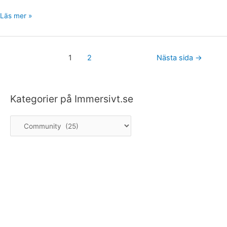
Läs mer »
1
2
Nästa sida
→
Kategorier på Immersivt.se
K
a
t
e
g
o
r
i
e
r