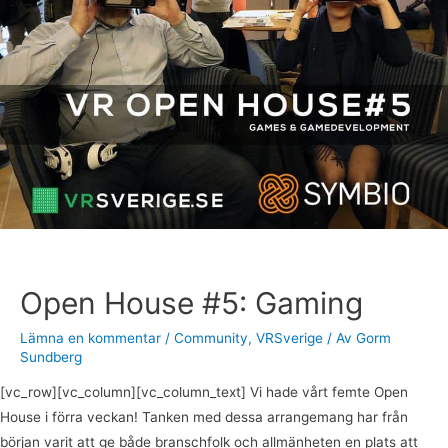
Gaming
Open House #5: Gaming
Lämna en kommentar
/
Community
,
VRSverige
/ Av
Gorm
Sundberg
[vc_row][vc_column][vc_column_text] Vi hade vårt femte Open
House i förra veckan! Tanken med dessa arrangemang har från
början varit att ge både branschfolk och allmänheten en plats att