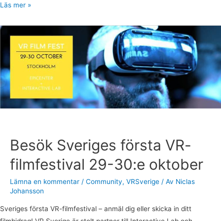
Läs mer »
Besök
Sveriges
första
VR-
filmfestival
29-
30:e
oktober
Besök Sveriges första VR-
filmfestival 29-30:e oktober
Lämna en kommentar
/
Community
,
VRSverige
/ Av
Niclas
Johansson
Sveriges första VR-filmfestival – anmäl dig eller skicka in ditt
filmbidrag! VR Sverige är stolt partner till Interactive Lab och