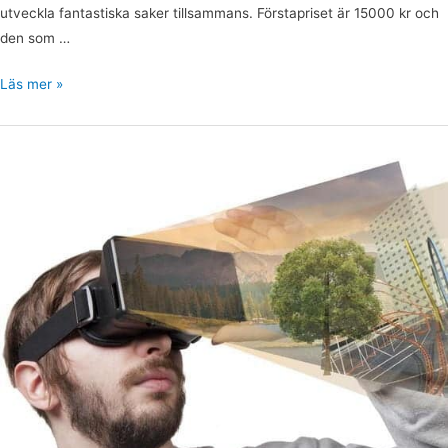
utveckla fantastiska saker tillsammans. Förstapriset är 15000 kr och
den som …
Läs mer »
Vi
behöver
din
hjälp
–
kort
enkät!