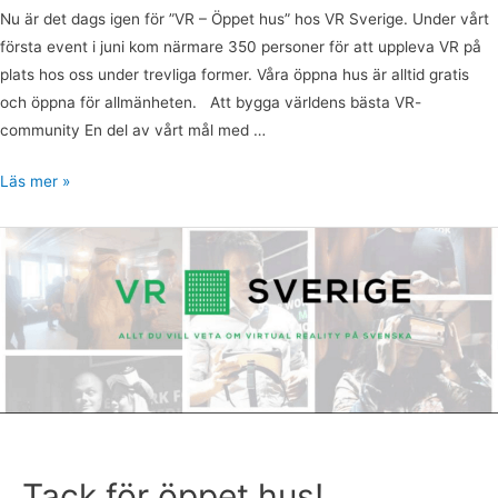
Nu är det dags igen för ”VR – Öppet hus” hos VR Sverige. Under vårt
första event i juni kom närmare 350 personer för att uppleva VR på
plats hos oss under trevliga former. Våra öppna hus är alltid gratis
och öppna för allmänheten. Att bygga världens bästa VR-
community En del av vårt mål med …
Läs mer »
Tack
för
öppet
hus!
Tack för öppet hus!