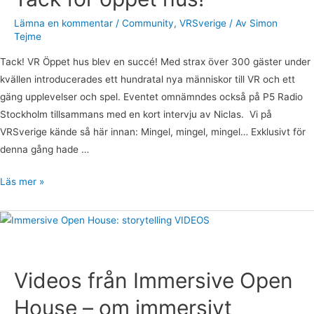
Lämna en kommentar
/
Community
,
VRSverige
/ Av
Simon
Tejme
Tack! VR Öppet hus blev en succé! Med strax över 300 gäster under
kvällen introducerades ett hundratal nya människor till VR och ett
gäng upplevelser och spel. Eventet omnämndes också på P5 Radio
Stockholm tillsammans med en kort intervju av Niclas. Vi på
VRSverige kände så här innan: Mingel, mingel, mingel… Exklusivt för
denna gång hade …
Läs mer »
Videos
från
Immersive
Open
Videos från Immersive Open
House
House – om immersivt
–