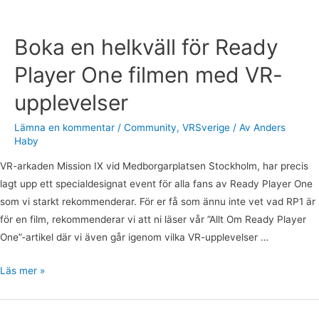
upplevelser
Boka en helkväll för Ready
Player One filmen med VR-
upplevelser
Lämna en kommentar
/
Community
,
VRSverige
/ Av
Anders
Haby
VR-arkaden Mission IX vid Medborgarplatsen Stockholm, har precis
lagt upp ett specialdesignat event för alla fans av Ready Player One
som vi starkt rekommenderar. För er få som ännu inte vet vad RP1 är
för en film, rekommenderar vi att ni läser vår ”Allt Om Ready Player
One”-artikel där vi även går igenom vilka VR-upplevelser …
Läs mer »
Eurostaff