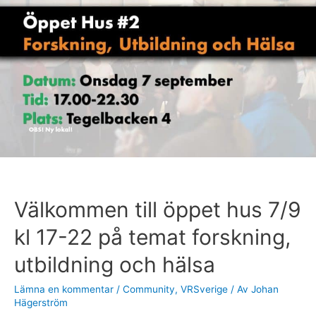
7/9
kl
17-
22
på
temat
forskning,
utbildning
och
hälsa
Välkommen till öppet hus 7/9
kl 17-22 på temat forskning,
utbildning och hälsa
Lämna en kommentar
/
Community
,
VRSverige
/ Av
Johan
Hägerström