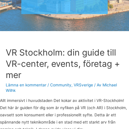
företag
+
mer
VR Stockholm: din guide till
VR-center, events, företag +
mer
Lämna en kommentar
/
Community
,
VRSverige
/ Av
Michael
Wilhk
Allt immersivt i huvudstaden Det kokar av aktivitet i VR-Stockholm!
Det här är guiden för dig som är nyfiken på VR (och AR) i Stockholm,
oavsett som konsument eller i professionellt syfte. Detta är ett
spännande nytt teknikområde i en stad med ett starkt arv från