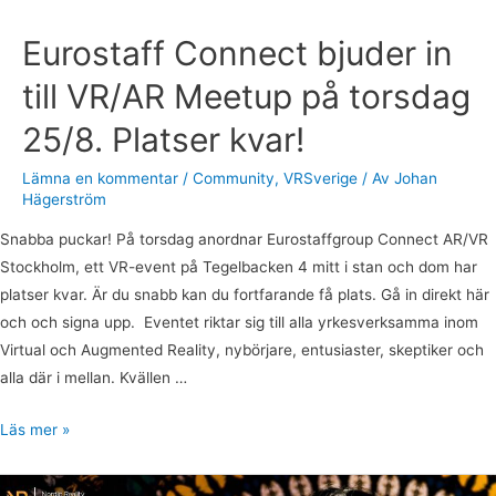
Connect
bjuder
Eurostaff Connect bjuder in
in
till VR/AR Meetup på torsdag
till
VR/AR
25/8. Platser kvar!
Meetup
på
Lämna en kommentar
/
Community
,
VRSverige
/ Av
Johan
Hägerström
torsdag
25/8.
Snabba puckar! På torsdag anordnar Eurostaffgroup Connect AR/VR
Platser
Stockholm, ett VR-event på Tegelbacken 4 mitt i stan och dom har
kvar!
platser kvar. Är du snabb kan du fortfarande få plats. Gå in direkt här
och och signa upp. Eventet riktar sig till alla yrkesverksamma inom
Virtual och Augmented Reality, nybörjare, entusiaster, skeptiker och
alla där i mellan. Kvällen …
Läs mer »
Häng