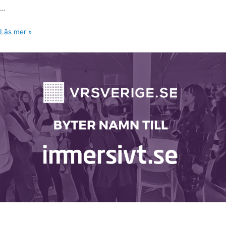
…
Läs mer »
VRSverige
byter
namn
till
Immersivt.se
+
lanserar
kurser
+
mer!