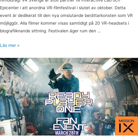
Epicenter i att anordna VR-filmfestival i slutet av oktober. Detta
event är dedikerat till den nya omslutande berättarkonsten som VR
möjliggör. Alla filmer kommer visas samtidigt på 20 VR-headsets i
biografliknande sittning. Festivalen äger rum den …
Läs mer »
Boka
en
helkväll
för
Ready
Player
One
filmen
med
VR-