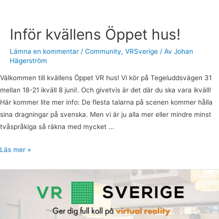
Inför kvällens Öppet hus!
Lämna en kommentar
/
Community
,
VRSverige
/ Av
Johan
Hägerström
Välkommen till kvällens Öppet VR hus! Vi kör på Tegeluddsvägen 31
mellan 18-21 ikväll 8 juni!. Och givetvis är det där du ska vara ikväll!
Här kommer lite mer info: De flesta talarna på scenen kommer hålla
sina dragningar på svenska. Men vi är ju alla mer eller mindre minst
tvåspråkiga så räkna med mycket …
Läs mer »
Välkommen
till
öppet
hus