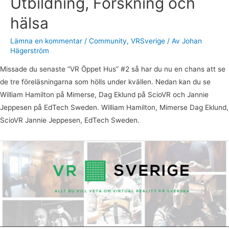
Utbildning, Forskning och
hälsa
Lämna en kommentar
/
Community
,
VRSverige
/ Av
Johan
Hägerström
Missade du senaste ”VR Öppet Hus” #2 så har du nu en chans att se
de tre föreläsningarna som hölls under kvällen. Nedan kan du se
William Hamilton på Mimerse, Dag Eklund på ScioVR och Jannie
Jeppesen på EdTech Sweden. William Hamilton, Mimerse Dag Eklund,
ScioVR Jannie Jeppesen, EdTech Sweden.
Inför
kvällens
Öppet
hus!