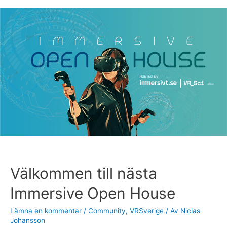
Välkommen
till
nästa
Immersive
Open
House
Välkommen till nästa
Immersive Open House
Lämna en kommentar
/
Community
,
VRSverige
/ Av
Niclas
Johansson