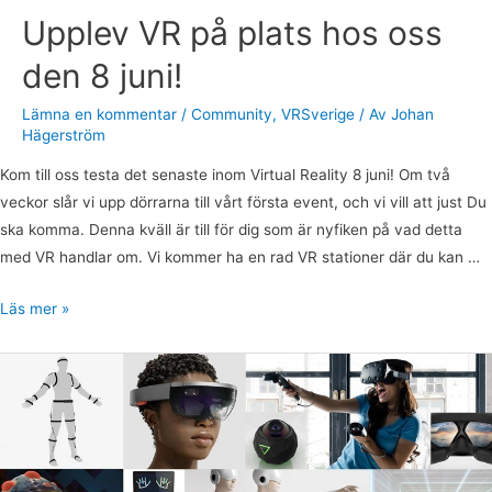
Upplev VR på plats hos oss
den 8 juni!
Lämna en kommentar
/
Community
,
VRSverige
/ Av
Johan
Hägerström
Kom till oss testa det senaste inom Virtual Reality 8 juni! Om två
veckor slår vi upp dörrarna till vårt första event, och vi vill att just Du
ska komma. Denna kväll är till för dig som är nyfiken på vad detta
med VR handlar om. Vi kommer ha en rad VR stationer där du kan …
Läs mer »
Art
Jam/Hackaton
för
VR/AR/MR
i