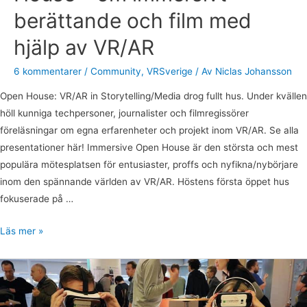
om
berättande och film med
immersivt
hjälp av VR/AR
berättande
och
6 kommentarer
/
Community
,
VRSverige
/ Av
Niclas Johansson
film
med
Open House: VR/AR in Storytelling/Media drog fullt hus. Under kvällen
hjälp
höll kunniga techpersoner, journalister och filmregissörer
av
föreläsningar om egna erfarenheter och projekt inom VR/AR. Se alla
VR/AR
presentationer här! Immersive Open House är den största och mest
populära mötesplatsen för entusiaster, proffs och nyfikna/nybörjare
inom den spännande världen av VR/AR. Höstens första öppet hus
fokuserade på …
Läs mer »
Open
House
#5: