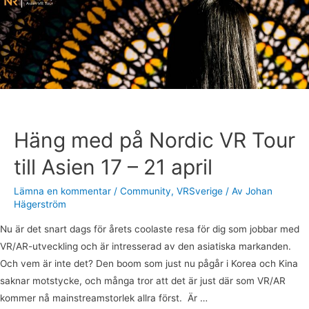
med
på
Nordic
VR
Tour
till
Asien
17
Häng med på Nordic VR Tour
–
till Asien 17 – 21 april
21
april
Lämna en kommentar
/
Community
,
VRSverige
/ Av
Johan
Hägerström
Nu är det snart dags för årets coolaste resa för dig som jobbar med
VR/AR-utveckling och är intresserad av den asiatiska markanden.
Och vem är inte det? Den boom som just nu pågår i Korea och Kina
saknar motstycke, och många tror att det är just där som VR/AR
kommer nå mainstreamstorlek allra först. Är …