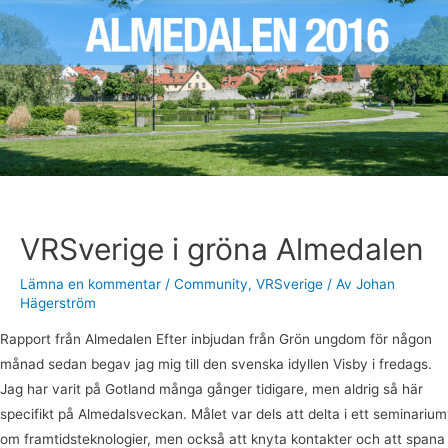
Almedalen
VRSverige i gröna Almedalen
Lämna en kommentar
/
Community
,
VRSverige
/ Av
Johan
Hägerström
Rapport från Almedalen Efter inbjudan från Grön ungdom för någon
månad sedan begav jag mig till den svenska idyllen Visby i fredags.
Jag har varit på Gotland många gånger tidigare, men aldrig så här
specifikt på Almedalsveckan. Målet var dels att delta i ett seminarium
om framtidsteknologier, men också att knyta kontakter och att spana