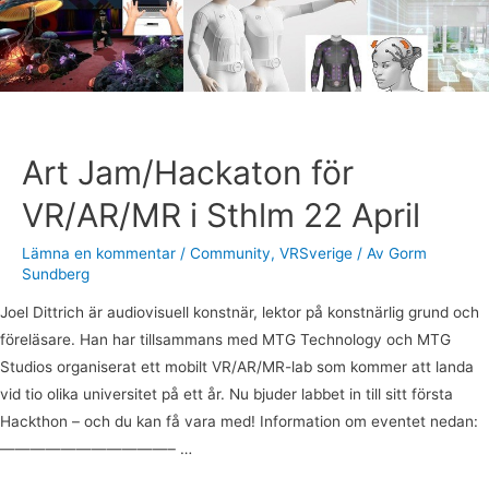
Sthlm
22
April
Art Jam/Hackaton för
VR/AR/MR i Sthlm 22 April
Lämna en kommentar
/
Community
,
VRSverige
/ Av
Gorm
Sundberg
Joel Dittrich är audiovisuell konstnär, lektor på konstnärlig grund och
föreläsare. Han har tillsammans med MTG Technology och MTG
Studios organiserat ett mobilt VR/AR/MR-lab som kommer att landa
vid tio olika universitet på ett år. Nu bjuder labbet in till sitt första
Hackthon – och du kan få vara med! Information om eventet nedan:
———————————– …