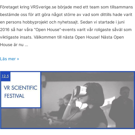
Företaget kring VRSverige.se började med ett team som tillsammans
bestämde oss för att göra något större av vad som dittills hade varit
en persons hobbyprojekt och nyhetssajt. Sedan vi startade i juni
2016 så har våra ”Open House”-events varit vår roligaste såväl som
viktigaste insats. Välkommen till nästa Open House! Nästa Open
House är nu …
Läs mer »
VRSverige.se
stolt
partner
till
VR
Scientific
Festival